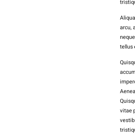
tristi
Aliqua
arcu,
neque 
tellus
Quisqu
accums
imperd
Aenean
Quisqu
vitae 
vesti
tristi