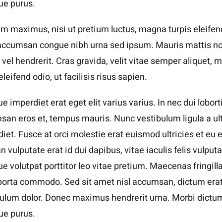
que purus.
m maximus, nisi ut pretium luctus, magna turpis eleifen
 accumsan congue nibh urna sed ipsum. Mauris mattis n
vel hendrerit. Cras gravida, velit vitae semper aliquet, 
 eleifend odio, ut facilisis risus sapien.
e imperdiet erat eget elit varius varius. In nec dui loborti
an eros et, tempus mauris. Nunc vestibulum ligula a ul
iet. Fusce at orci molestie erat euismod ultricies et eu e
 vulputate erat id dui dapibus, vitae iaculis felis vulputa
e volutpat porttitor leo vitae pretium. Maecenas fringill
porta commodo. Sed sit amet nisl accumsan, dictum erat
bulum dolor. Donec maximus hendrerit urna. Morbi dictu
que purus.