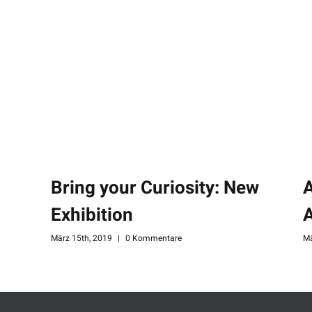
Bring your Curiosity: New
A
Exhibition
A
März 15th, 2019
|
0 Kommentare
Mä