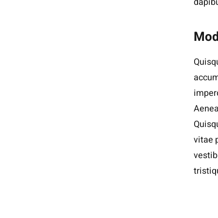
dapibu
Mod
Quisqu
accums
imperd
Aenean
Quisqu
vitae 
vesti
tristi