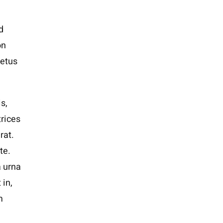
d
on
metus
s,
trices
rat.
te.
a urna
 in,
m