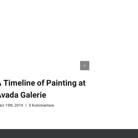
 Timeline of Painting at
New Per
vada Galerie
Storytel
rz 15th, 2019
|
0 Kommentare
März 15th, 2019