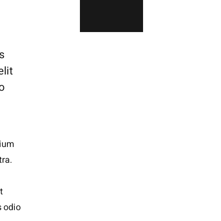
s
lit
to
tium
tra.
t
s odio