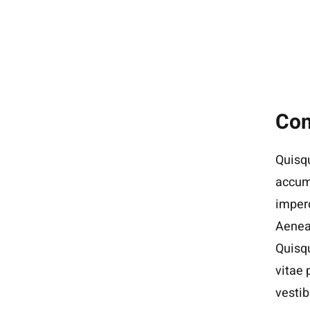
Con
Quisqu
accums
imperd
Aenean
Quisqu
vitae 
vesti