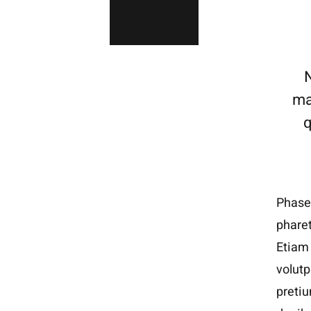
ma
q
Phasel
pharet
Etiam 
volutp
pretiu