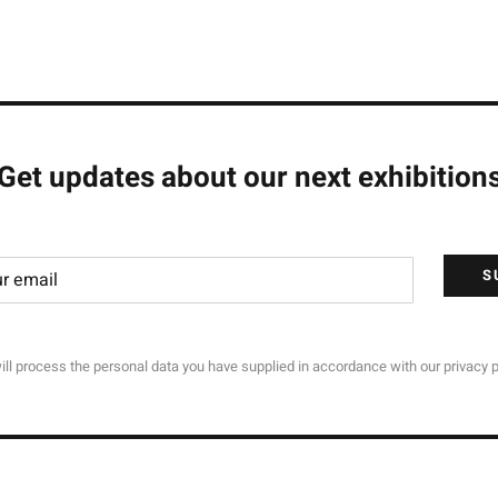
Get updates about our next exhibition
S
ll process the personal data you have supplied in accordance with our privacy p