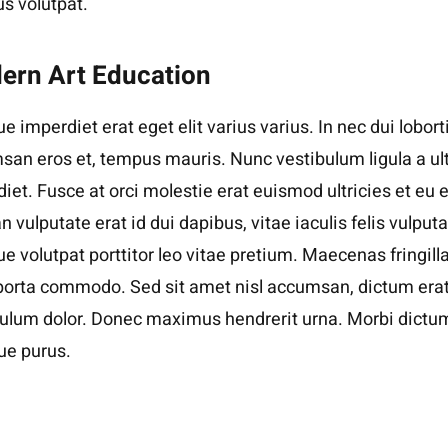
s volutpat.
ern Art Education
e imperdiet erat eget elit varius varius. In nec dui loborti
an eros et, tempus mauris. Nunc vestibulum ligula a ul
iet. Fusce at orci molestie erat euismod ultricies et eu e
 vulputate erat id dui dapibus, vitae iaculis felis vulputa
e volutpat porttitor leo vitae pretium. Maecenas fringill
porta commodo. Sed sit amet nisl accumsan, dictum erat
bulum dolor. Donec maximus hendrerit urna. Morbi dictu
que purus.