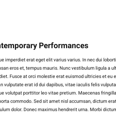
temporary Performances
e imperdiet erat eget elit varius varius. In nec dui loborti
an eros et, tempus mauris. Nunc vestibulum ligula a ul
iet. Fusce at orci molestie erat euismod ultricies et eu e
 vulputate erat id dui dapibus, vitae iaculis felis vulputa
e volutpat porttitor leo vitae pretium. Maecenas fringill
porta commodo. Sed sit amet nisl accumsan, dictum erat
bulum dolor. Donec maximus hendrerit urna. Morbi dictu