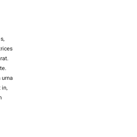
s,
trices
rat.
te.
a urna
 in,
m