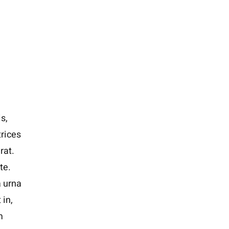
s,
trices
rat.
te.
a urna
 in,
m