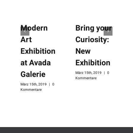
Modern
Bring your
Art
Curiosity:
Exhibition
New
at Avada
Exhibition
Galerie
März 15th, 2019
|
0
Kommentare
März 15th, 2019
|
0
Kommentare
M
K