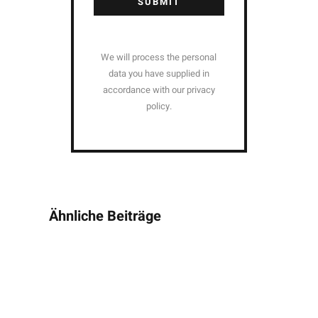
SUBMIT
We will process the personal
data you have supplied in
accordance with our privacy
policy.
Ähnliche Beiträge