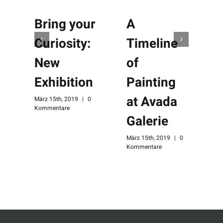
Bring your
A
Curiosity:
Timeline
New
of
Exhibition
Painting
at Avada
März 15th, 2019
|
0
Kommentare
Galerie
M
K
März 15th, 2019
|
0
Kommentare