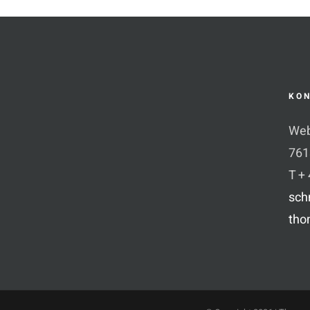
KO
Web
761
T +
sch
tho