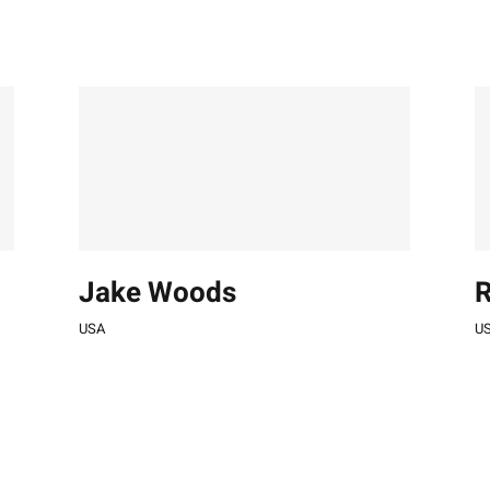
Jake Woods
R
USA
U